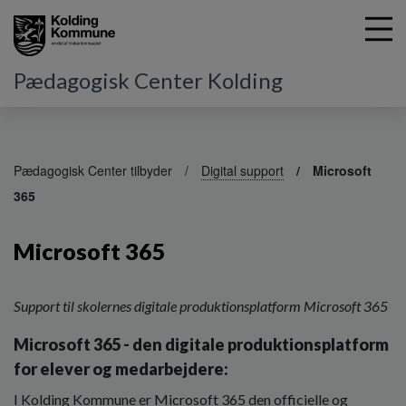
Pædagogisk Center Kolding
G
å
Pædagogisk Center tilbyder
Digital support
Microsoft
t
365
i
l
h
Microsoft 365
o
v
e
Support til skolernes digitale produktionsplatform Microsoft 365
d
i
Microsoft 365 - den digitale produktionsplatform
n
for elever og medarbejdere:
d
h
I Kolding Kommune er Microsoft 365 den officielle og