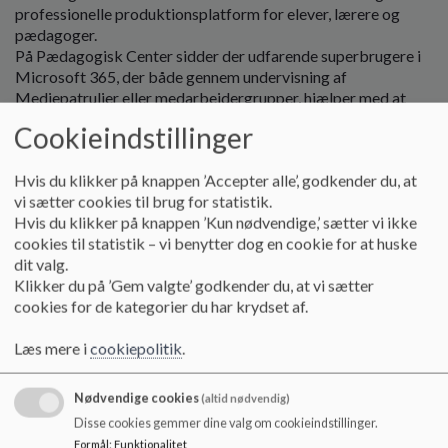
o
professionelle produktionsplatform for elever, lærere og
l
pædagoger.
d
På Pædagogisk Center sidder der udfarende superbrugere i
e
Microsoft 365, der både gennem undervisning af
t
Mediepatruljer eller medarbejdergrupper, hjælper med at
forstå og bruge Microsoft 365 i det daglige arbejde.
Cookieindstillinger
I setupet til Windows10 og 11 er Microsoft 365 fuldt
Hvis du klikker på knappen ’Accepter alle’, godkender du, at
integreret og lige ved hånden. Det samme er tilfældet med
vi sætter cookies til brug for statistik.
AULA, Meebook og Skoletube.
Hvis du klikker på knappen ’Kun nødvendige,’ sætter vi ikke
Microsoft 365 er en fast del af Kolding Kommunes setup og
cookies til statistik – vi benytter dog en cookie for at huske
man kan finde genveje til Office.com på både
dit valg.
medarbejdermaskiner og elevmaskine i
Klikker du på ’Gem valgte’ godkender du, at vi sætter
installationsplatformen: EasyInstall .
cookies for de kategorier du har krydset af.
Har du spørgsmål eller ønsker du inspiration til at digitalisere
dit klasserum, er vi altid behjælpelige.
Læs mere i
cookiepolitik
.
Vi kan anbefale af gøre brug af OneNote Klassenotesbogen i
Nødvendige cookies
(altid nødvendig)
din/jeres undervisning og et fokus på brugen af OneDrive
Disse cookies gemmer dine valg om cookieindstillinger.
sammen med læringsplatformen Meebook. Kontakt os gerne
Formål
:
Funktionalitet