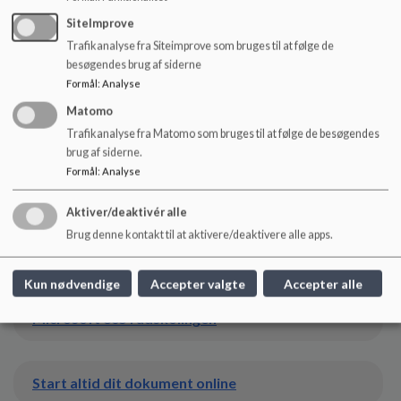
for en fremvisning.
SiteImprove
Her
under finder du to letlæselige plakater til ophæng i
Trafikanalyse fra Siteimprove som bruges til at følge de
klassen samt en medarbejdervejledning til Windows10:
besøgendes brug af siderne
Formål
:
Analyse
Dokumenter
Matomo
5 sikre stik og 2 jokere
Trafikanalyse fra Matomo som bruges til at følge de besøgendes
brug af siderne.
Formål
:
Analyse
Microsoft 365 i indskolingen
Aktiver/deaktivér alle
Brug denne kontakt til at aktivere/deaktivere alle apps.
Microsoft 365 på mellemtrinnet
Kun nødvendige
Accepter valgte
Accepter alle
Microsoft 365 i udskolingen
Start altid dit dokument online