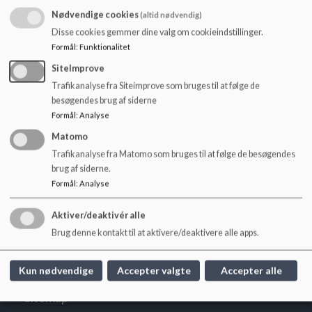
1
målrettet ledelser og adm personale
o
Nødvendige cookies
(altid nødvendig)
l
2
målrettet elever til login i deres online Microsoft 365
Disse cookies gemmer dine valg om cookieindstillinger.
d
Formål
:
Funktionalitet
e
Dokumenter
t
SiteImprove
Login-kviklogin.pdf
Trafikanalyse fra Siteimprove som bruges til at følge de
besøgendes brug af siderne
Formål
:
Analyse
vejledning til Kviklogin for elever.pdf
Matomo
Trafikanalyse fra Matomo som bruges til at følge de besøgendes
brug af siderne.
Formål
:
Analyse
Aktiver/deaktivér alle
Pædagogisk Center
Brug denne kontakt til at aktivere/deaktivere alle apps.
Dyrehavevej 116, 6000 Kolding
pc@kolding.dk
Kun nødvendige
Accepter valgte
Accepter alle
EAN NR.
5798005330103
Sitemap