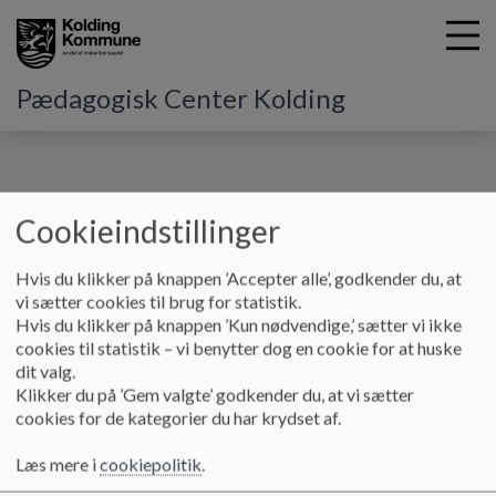
Pædagogisk Center Kolding
G
å
Om os
Kviklogin
Cookieindstillinger
t
i
Kviklogin
l
Hvis du klikker på knappen ’Accepter alle’, godkender du, at
h
vi sætter cookies til brug for statistik.
o
Hvis du klikker på knappen ’Kun nødvendige,’ sætter vi ikke
v
Info og vejledning om at logge ind på sit online Microsoft 365
cookies til statistik – vi benytter dog en cookie for at huske
e
via Kviklogin.
dit valg.
d
Klikker du på ’Gem valgte’ godkender du, at vi sætter
Login via Kviklogin virker for såvel elever som medarbejdere
i
cookies for de kategorier du har krydset af.
på folkeskolerne i Kolding Kommune, herunder findes to
n
PDF'er:
d
Læs mere i
cookiepolitik
.
h