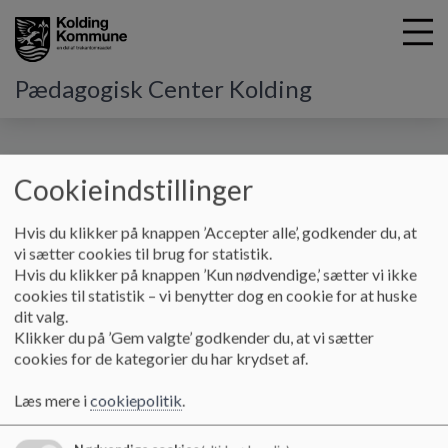
Pædagogisk Center Kolding
G
Cookieindstillinger
å
Kontakt
Konsulenter
t
i
Hvis du klikker på knappen ’Accepter alle’, godkender du, at
Konsulenterne
l
vi sætter cookies til brug for statistik.
h
Hvis du klikker på knappen ’Kun nødvendige,’ sætter vi ikke
o
cookies til statistik – vi benytter dog en cookie for at huske
v
dit valg.
e
Klikker du på ’Gem valgte’ godkender du, at vi sætter
d
cookies for de kategorier du har krydset af.
Brian Lyngvig
Makerspace facilitator, skole-
i
n
Gitte Alstrup
Playmaker
Læs mere i
cookiepolitik
.
d
Gitte Barsballe Anderson
Skolekonsulent - dansk, læse
h
Inger Marie Lund
Skole-kirke konsulent