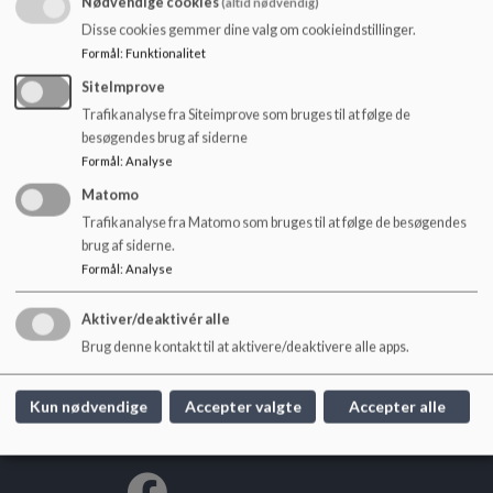
Nødvendige cookies
(altid nødvendig)
o
l
Lene Thiim Damgaard Bertelsen
Skole-kirke konsulent
Disse cookies gemmer dine valg om cookieindstillinger.
d
Formål
:
Funktionalitet
Marianne Bøeg
Skolekonsulent
e
SiteImprove
Rikke Handberg Philipsen
Naturfagskonsulent
t
Trafikanalyse fra Siteimprove som bruges til at følge de
Thomas Kramer
Digital læringskonsulent
besøgendes brug af siderne
Tine Majgaard Mortensen
Matematik- og fremmedsprog
Formål
:
Analyse
Matomo
Trafikanalyse fra Matomo som bruges til at følge de besøgendes
brug af siderne.
Formål
:
Analyse
Pædagogisk Center
Aktiver/deaktivér alle
Dyrehavevej 116, 6000 Kolding
Brug denne kontakt til at aktivere/deaktivere alle apps.
pc@kolding.dk
EAN NR.
5798005330103
Kun nødvendige
Accepter valgte
Accepter alle
Sitemap