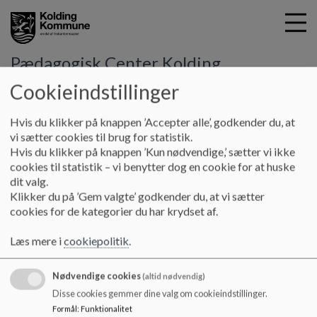
Pædagogisk Center Kolding
Cookieindstillinger
G
Hvis du klikker på knappen ’Accepter alle’, godkender du, at
å
Kontakt
Åbningstider
vi sætter cookies til brug for statistik.
t
Hvis du klikker på knappen ’Kun nødvendige,’ sætter vi ikke
i
cookies til statistik – vi benytter dog en cookie for at huske
Åbningstider
l
dit valg.
h
Klikker du på ’Gem valgte’ godkender du, at vi sætter
o
cookies for de kategorier du har krydset af.
v
Åbningstider sker efter aftale.
e
Læs mere i
cookiepolitik
.
Vi holder som udgangspunkt lukket i skolernes ferier.
d
i
Nødvendige cookies
n
(altid nødvendig)
d
Disse cookies gemmer dine valg om cookieindstillinger.
h
Formål
:
Funktionalitet