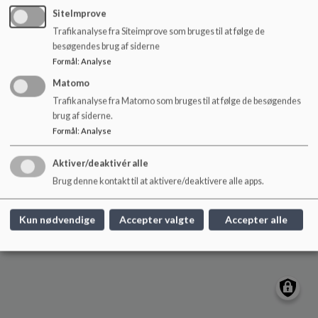
Pædagogisk Center
o
SiteImprove
l
Dyrehavevej 116, 6000 Kolding
Trafikanalyse fra Siteimprove som bruges til at følge de
d
pc@kolding.dk
besøgendes brug af siderne
e
EAN NR.
5798005330103
Formål
:
Analyse
t
Sitemap
Matomo
Trafikanalyse fra Matomo som bruges til at følge de besøgendes
brug af siderne.
Formål
:
Analyse
Cookie politik
Aktiver/deaktivér alle
Brug denne kontakt til at aktivere/deaktivere alle apps.
Kun nødvendige
Accepter valgte
Accepter alle