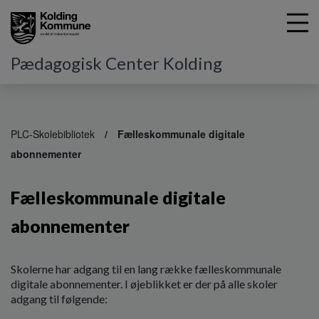
Pædagogisk Center Kolding
G
å
PLC-Skolebibliotek
Fælleskommunale digitale
t
abonnementer
i
l
h
Fælleskommunale digitale
o
v
abonnementer
e
d
i
Skolerne har adgang til en lang række fælleskommunale
n
digitale abonnementer. I øjeblikket er der på alle skoler
d
adgang til følgende:
h