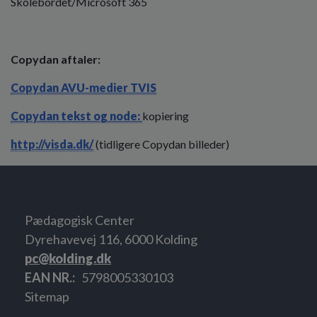
Skolebordet/Microsoft 365
Copydan aftaler:
Copydan AVU-medier TVIS
Copydan tekst og node:
kopiering
http://visda.dk/
(tidligere Copydan billeder)
Pædagogisk Center
Dyrehavevej 116, 6000 Kolding
pc@kolding.dk
EAN NR.
5798005330103
Sitemap