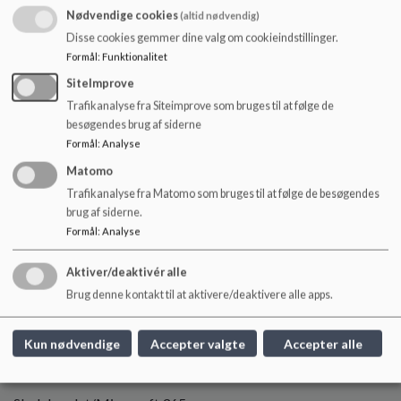
https://natur-teknologi4-6.gyldendal.dk/
(31.07.27)
Nødvendige cookies
(altid nødvendig)
Disse cookies gemmer dine valg om cookieindstillinger.
http://www.ordbogen.com/
(30.06.28)
Formål
:
Funktionalitet
http://www.religion.gyldendal.dk/
(31.07.27)
SiteImprove
Trafikanalyse fra Siteimprove som bruges til at følge de
http://www.samfundsfag.gyldendal.dk/
(7.-10. kl.)
besøgendes brug af siderne
(31.07.27)
Formål
:
Analyse
https://skoledu.dk/
(31.07.31)
Matomo
Trafikanalyse fra Matomo som bruges til at følge de besøgendes
http://skriftligfremstilling.gyldendal.dk/
(31.07.27)
brug af siderne.
(8.-9. kl.)
Formål
:
Analyse
Login | Skriv og læs | Gyldendal
(31.07.27)
Aktiver/deaktivér alle
http://www.skoletube.dk/
Brug denne kontakt til at aktivere/deaktivere alle apps.
https://mitcfu.dk/
Kun nødvendige
Accepter valgte
Accepter alle
MV-Nordic: MiVo + CD-ord: læse-skriveaftale (da/ty/eng)