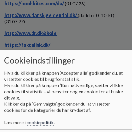
o
https://bookbites.com/da/
(01.07.26)
l
d
http://www.dansk.gyldendal.dk/
(dækker 0.-10. kl.)
e
(31.07.27)
t
http://www.dr.dk/skole
https://faktalink.dk/
http://www.filmcentralen.dk/
Cookieindstillinger
https://forfatterweb.dk/
Hvis du klikker på knappen ’Accepter alle’, godkender du, at
vi sætter cookies til brug for statistik.
http://www.grammatip.com
(01.07.27) m. dansk diktat,
Hvis du klikker på knappen ’Kun nødvendige,’ sætter vi ikke
stavning, staveprøver, engelskprøven
cookies til statistik – vi benytter dog en cookie for at huske
dit valg.
http://www.historie.gyldendal.dk/
(31.07.27)
Klikker du på ’Gem valgte’ godkender du, at vi sætter
cookies for de kategorier du har krydset af.
http://www.laerit.dk/
(små videovejledninger)
Læs mere i
cookiepolitik
.
https://natur-teknologi1-3.gyldendal.dk/
(31.07.27)