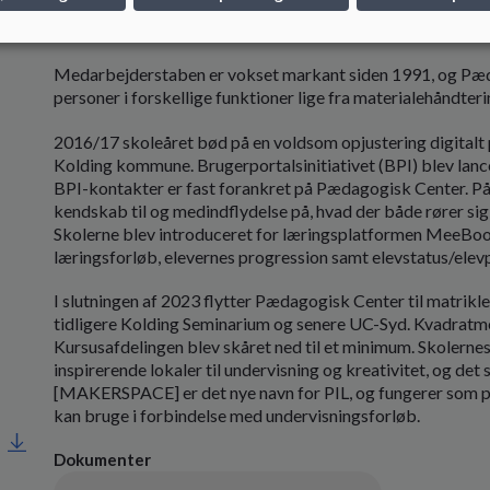
2016 var året hvor Naturskolen blev en del af Pædagogisk
Medarbejderstaben er vokset markant siden 1991, og Pæd
personer i forskellige funktioner lige fra materialehåndteri
2016/17 skoleåret bød på en voldsom opjustering digitalt
Kolding kommune. Brugerportalsinitiativet (BPI) blev lan
BPI-kontakter er fast forankret på Pædagogisk Center. På 
kendskab til og medindflydelse på, hvad der både rører sig
Skolerne blev introduceret for læringsplatformen MeeBook
læringsforløb, elevernes progression samt elevstatus/elev
I slutningen af 2023 flytter Pædagogisk Center til matri
tidligere Kolding Seminarium og senere UC-Syd. Kvadratmet
Kursusafdelingen blev skåret ned til et minimum. Skolern
inspirerende lokaler til undervisning og kreativitet, og de
[MAKERSPACE] er det nye navn for PIL, og fungerer som pa
kan bruge i forbindelse med undervisningsforløb.
Dokumenter