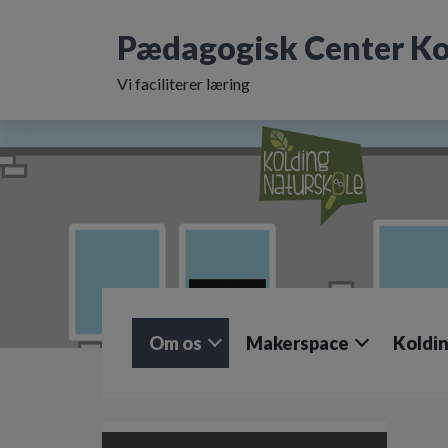
G
å
Pædagogisk Center Ko
t
i
Vi faciliterer læring
l
h
o
v
e
d
i
n
d
h
o
l
Om os
Makerspace
Koldin
d
e
t