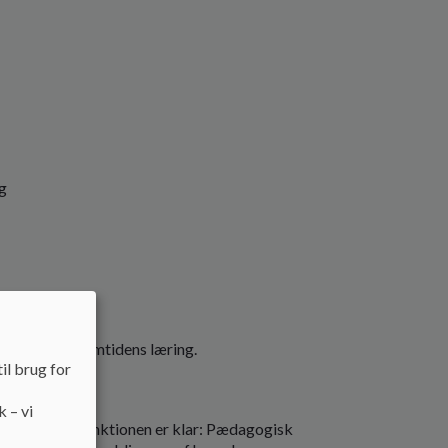
g
t facilitere fremtidens læring.
il brug for
k – vi
k Central. Funktionen er klar: Pædagogisk