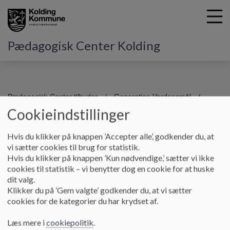
Pædagogisk Center Kolding
G
å
Pædagogisk Center tilbyder
Generation Verdensmål
t
Cookieindstillinger
Verdensugen uge 46
i
l
Hvis du klikker på knappen ’Accepter alle’, godkender du, at
h
Verdensugen uge 46
vi sætter cookies til brug for statistik.
o
Hvis du klikker på knappen ’Kun nødvendige,’ sætter vi ikke
v
cookies til statistik – vi benytter dog en cookie for at huske
e
Hvert år i uge 46 opfordres alle folkeskoler i Kolding
dit valg.
d
Kommune til at arbejde fokuseret med FN's 17 Verdensmål.
Klikker du på ’Gem valgte’ godkender du, at vi sætter
i
cookies for de kategorier du har krydset af.
n
Der er fokus på vores planet og på den generation af
d
verdensborgere der vokser op i disse år. FN's 17 Verdensmål
Læs mere i
cookiepolitik
.
h
for bæredygtig udvikling er et skridt i den rigtige retning.