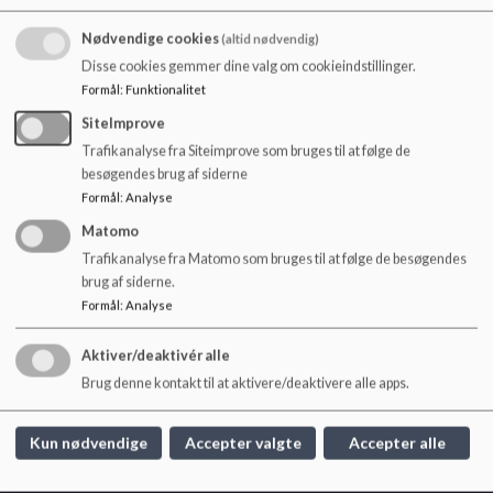
o
Foruden de 17 overordnede mål indeholder indsatsen fra FN
l
også 169 delmål.
Nødvendige cookies
(altid nødvendig)
d
Disse cookies gemmer dine valg om cookieindstillinger.
e
Formål
:
Funktionalitet
t
SiteImprove
Dokumenter
Trafikanalyse fra Siteimprove som bruges til at følge de
Indbydelsen til skolerne
besøgendes brug af siderne
Formål
:
Analyse
Matomo
Steen Hildebrandt om Verdensmålene
Trafikanalyse fra Matomo som bruges til at følge de besøgendes
brug af siderne.
Formål
:
Analyse
Aktiver/deaktivér alle
Pædagogisk Center
Brug denne kontakt til at aktivere/deaktivere alle apps.
Dyrehavevej 116, 6000 Kolding
pc@kolding.dk
Kun nødvendige
Accepter valgte
Accepter alle
EAN NR.
5798005330103