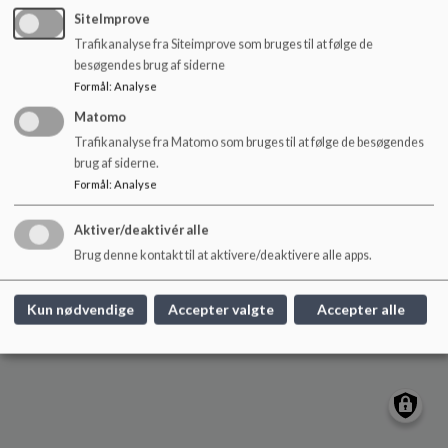
o
SiteImprove
Pædagogisk Center
l
Trafikanalyse fra Siteimprove som bruges til at følge de
d
Dyrehavevej 116, 6000 Kolding
besøgendes brug af siderne
e
pc@kolding.dk
Formål
:
Analyse
t
EAN NR.
5798005330103
Matomo
Sitemap
Trafikanalyse fra Matomo som bruges til at følge de besøgendes
brug af siderne.
Formål
:
Analyse
Aktiver/deaktivér alle
Cookie politik
Brug denne kontakt til at aktivere/deaktivere alle apps.
Kun nødvendige
Accepter valgte
Accepter alle