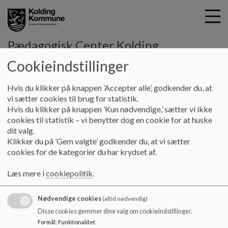
Pædagogisk Center Kolding
Cookieindstillinger
G
Hvis du klikker på knappen ’Accepter alle’, godkender du, at
å
Om os
Tilgængelighedserklæring
vi sætter cookies til brug for statistik.
t
Hvis du klikker på knappen ’Kun nødvendige,’ sætter vi ikke
i
cookies til statistik – vi benytter dog en cookie for at huske
Tilgængelighedserklæring
l
dit valg.
h
Klikker du på ’Gem valgte’ godkender du, at vi sætter
o
cookies for de kategorier du har krydset af.
v
Her finder du Pædagogisk Centers hjemmesides
e
tilgængelighedserklæring:
Læs mere i
cookiepolitik
.
d
https://was.digst.dk/skolevaesnet-aula-dk
i
Nødvendige cookies
n
(altid nødvendig)
d
Disse cookies gemmer dine valg om cookieindstillinger.
h
Formål
:
Funktionalitet